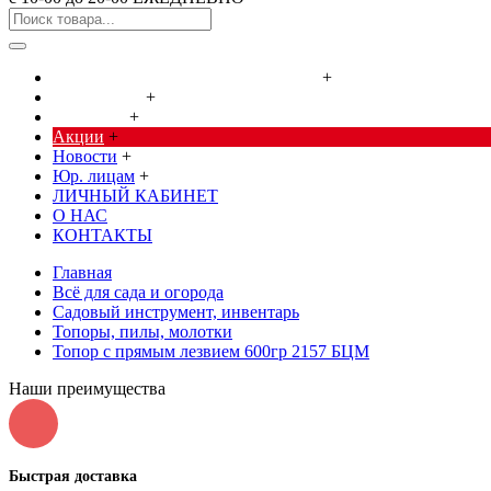
Cредства от насекомых и грызунов
+
Сад, огород
+
Дача, дом
+
Акции
+
Новости
+
Юр. лицам
+
ЛИЧНЫЙ КАБИНЕТ
О НАС
КОНТАКТЫ
Главная
Всё для сада и огорода
Садовый инструмент, инвентарь
Топоры, пилы, молотки
Топор с прямым лезвием 600гр 2157 БЦМ
Наши преимущества
Быстрая доставка