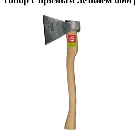
Топор с прямым лезвием 600