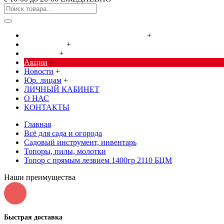
Cредства от насекомых и грызунов
+
Сад, огород
+
Дача, дом
+
Акции
+
Новости
+
Юр. лицам
+
ЛИЧНЫЙ КАБИНЕТ
О НАС
КОНТАКТЫ
Главная
Всё для сада и огорода
Садовый инструмент, инвентарь
Топоры, пилы, молотки
Топор с прямым лезвием 1400гр 2110 БЦМ
Наши преимущества
Быстрая доставка