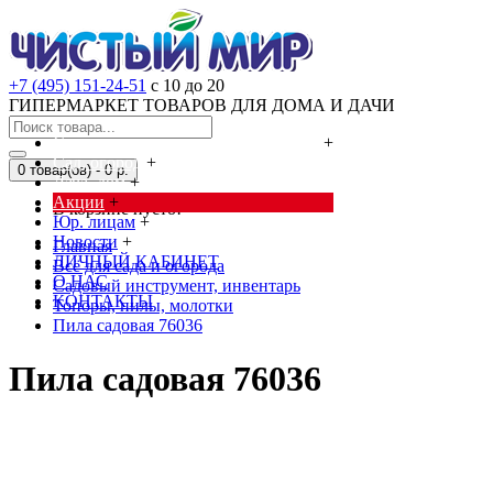
+7 (495) 151-24-51
с 10 до 20
ГИПЕРМАРКЕТ ТОВАРОВ ДЛЯ ДОМА И ДАЧИ
Cредства от насекомых и грызунов
+
Сад, огород
+
0 товар(ов) - 0 р.
Дача, дом
+
Акции
+
В корзине пусто!
Юр. лицам
+
Новости
+
Главная
ЛИЧНЫЙ КАБИНЕТ
Всё для сада и огорода
О НАС
Садовый инструмент, инвентарь
КОНТАКТЫ
Топоры, пилы, молотки
Пила садовая 76036
Пила садовая 76036