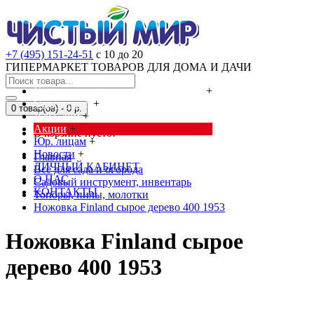
+7 (495) 151-24-51
с 10 до 20
ГИПЕРМАРКЕТ ТОВАРОВ ДЛЯ ДОМА И ДАЧИ
Cредства от насекомых и грызунов
+
Сад, огород
+
0 товар(ов) - 0 р.
Дача, дом
+
Акции
+
В корзине пусто!
Юр. лицам
+
Новости
+
Главная
ЛИЧНЫЙ КАБИНЕТ
Всё для сада и огорода
О НАС
Садовый инструмент, инвентарь
КОНТАКТЫ
Топоры, пилы, молотки
Ножовка Finland сырое дерево 400 1953
Ножовка Finland сырое
дерево 400 1953