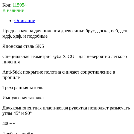
Код:
115954
В наличии
Описание
Предназначена для пиления древесины: брус, доска, осб, дсп,
мдф, хдф, и подобные
Японская сталь SK5
Специальная геометрия зуба X-CUT для невероятно легкого
пиления
Anti-Stick покрытие полотна снижает сопротивление в
пропиле
Трехгранная заточка
Импульсная закалка
Двухкомпонентная пластиковая рукоятка позволяет размечать
углы 45° и 90°
400мм
4 зуба на дюйм