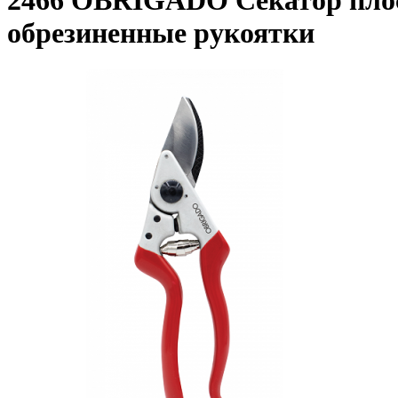
2466 OBRIGADO Секатор плоск
обрезиненные рукоятки