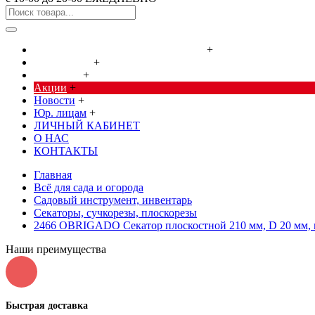
Cредства от насекомых и грызунов
+
Сад, огород
+
Дача, дом
+
Акции
+
Новости
+
Юр. лицам
+
ЛИЧНЫЙ КАБИНЕТ
О НАС
КОНТАКТЫ
Главная
Всё для сада и огорода
Садовый инструмент, инвентарь
Секаторы, сучкорезы, плоскорезы
2466 OBRIGADO Секатор плоскостной 210 мм, D 20 мм, 
Наши преимущества
Быстрая доставка