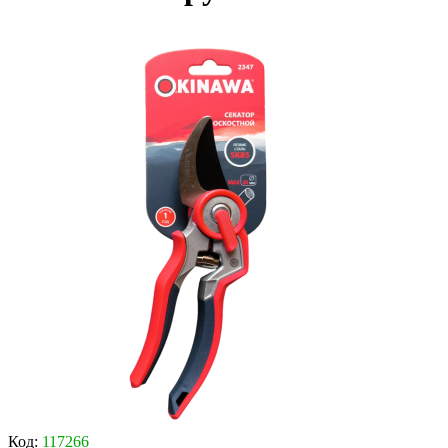
Код:
117266