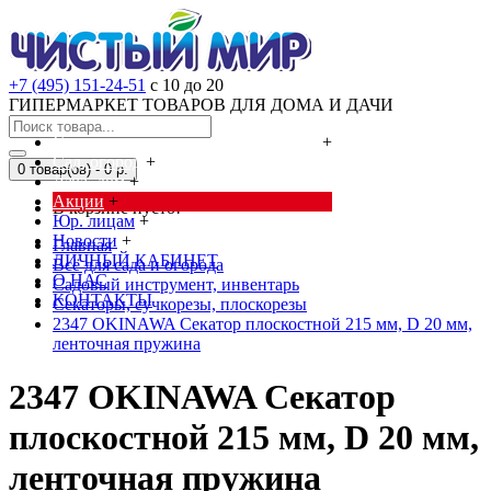
+7 (495) 151-24-51
с 10 до 20
ГИПЕРМАРКЕТ ТОВАРОВ ДЛЯ ДОМА И ДАЧИ
Cредства от насекомых и грызунов
+
Сад, огород
+
0 товар(ов) - 0 р.
Дача, дом
+
Акции
+
В корзине пусто!
Юр. лицам
+
Новости
+
Главная
ЛИЧНЫЙ КАБИНЕТ
Всё для сада и огорода
О НАС
Садовый инструмент, инвентарь
КОНТАКТЫ
Секаторы, сучкорезы, плоскорезы
2347 OKINAWA Секатор плоскостной 215 мм, D 20 мм,
ленточная пружина
2347 OKINAWA Секатор
плоскостной 215 мм, D 20 мм,
ленточная пружина