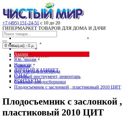
+7 (495) 151-24-51
с 10 до 20
ГИПЕРМАРКЕТ ТОВАРОВ ДЛЯ ДОМА И ДАЧИ
Cредства от насекомых и грызунов
+
Сад, огород
+
0 товар(ов) - 0 р.
Дача, дом
+
Акции
+
В корзине пусто!
Юр. лицам
+
Новости
+
Главная
ЛИЧНЫЙ КАБИНЕТ
Всё для сада и огорода
О НАС
Садовый инструмент, инвентарь
КОНТАКТЫ
Сажалки, плодосборники
Плодосъемник с заслонкой , пластиковый 2010 ЦИТ
Плодосъемник с заслонкой ,
пластиковый 2010 ЦИТ