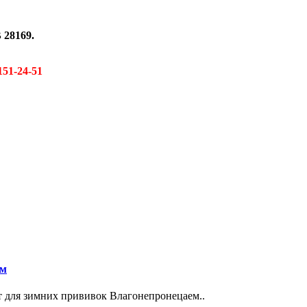
 28169.
151-24-51
0м
ит для зимних прививок Влагонепронецаем..