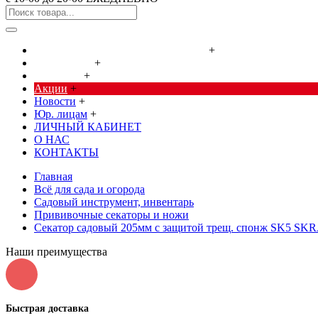
Cредства от насекомых и грызунов
+
Сад, огород
+
Дача, дом
+
Акции
+
Новости
+
Юр. лицам
+
ЛИЧНЫЙ КАБИНЕТ
О НАС
КОНТАКТЫ
Главная
Всё для сада и огорода
Садовый инструмент, инвентарь
Прививочные секаторы и ножи
Секатор садовый 205мм с защитой трещ. спонж SK5 SK
Наши преимущества
Быстрая доставка