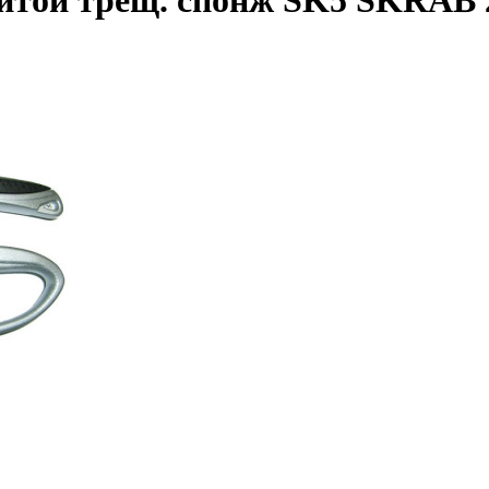
щитой трещ. спонж SK5 SKRAB 