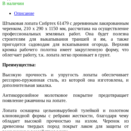
В наличии
Описание
Штыковая лопата Сибртех 61479 с деревянным лакированным
черенком, 210 х 290 х 1150 мм, рассчитана на осуществление
профессиональных земляных работ. Она будет полезна
строителям для выкапывания траншей и ям, а также
пригодится садоводам для вскапывания огорода. Верхняя
кромка рабочего полотна имеет закругленную форму, что
облегчает работу, т.к. лопата легко проникает в грунт.
Преимущества:
Высокую прочность и упругость лопаты обеспечивает
рессорно-пружинная сталь, из которой она изготовлена, и
дополнительная закалка.
Антикоррозийное молотковое покрытие предотвращает
появление ржавчины на лопате.
Лопата оснащена цельновырубной тулейкой и полотном
клиновидной формы с ребрами жесткости, благодаря чему
обладает высокой прочностью на излом. Черенок из
древесины твердых пород покрыт лаком для защиты от