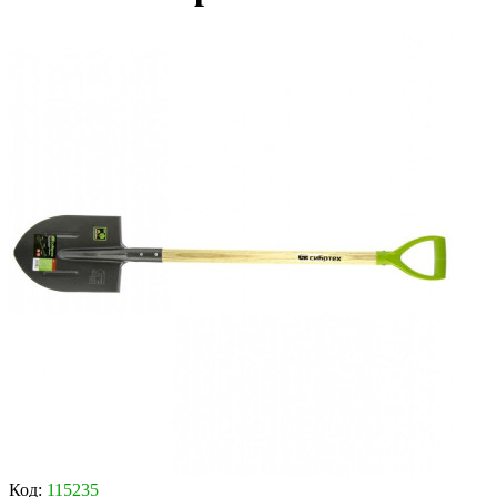
Код:
115235