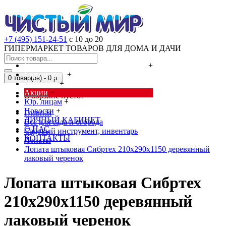
+7 (495) 151-24-51
с 10 до 20
ГИПЕРМАРКЕТ ТОВАРОВ ДЛЯ ДОМА И ДАЧИ
Cредства от насекомых и грызунов
+
Сад, огород
+
0 товар(ов) - 0 р.
Дача, дом
+
Акции
+
В корзине пусто!
Юр. лицам
+
Новости
+
Главная
ЛИЧНЫЙ КАБИНЕТ
Всё для сада и огорода
О НАС
Садовый инструмент, инвентарь
КОНТАКТЫ
Лопаты
Лопата штыковая Сибртех 210х290х1150 деревянный
лаковый черенок
Лопата штыковая Сибртех
210х290х1150 деревянный
лаковый черенок