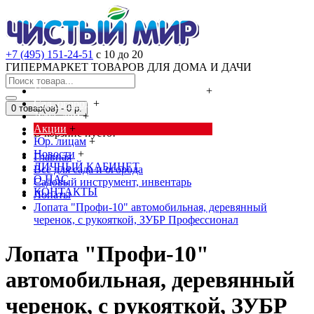
+7 (495) 151-24-51
с 10 до 20
ГИПЕРМАРКЕТ ТОВАРОВ ДЛЯ ДОМА И ДАЧИ
Cредства от насекомых и грызунов
+
Сад, огород
+
0 товар(ов) - 0 р.
Дача, дом
+
Акции
+
В корзине пусто!
Юр. лицам
+
Новости
+
Главная
ЛИЧНЫЙ КАБИНЕТ
Всё для сада и огорода
О НАС
Садовый инструмент, инвентарь
КОНТАКТЫ
Лопаты
Лопата "Профи-10" автомобильная, деревянный
черенок, с рукояткой, ЗУБР Профессионал
Лопата "Профи-10"
автомобильная, деревянный
черенок, с рукояткой, ЗУБР