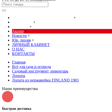
Cредства от насекомых и грызунов
+
Сад, огород
+
Дача, дом
+
Акции
+
Новости
+
Юр. лицам
+
ЛИЧНЫЙ КАБИНЕТ
О НАС
КОНТАКТЫ
Главная
Всё для сада и огорода
Садовый инструмент, инвентарь
Лопаты
Лопата из нержавейки FINLAND 1983
Наши преимущества
Быстрая доставка