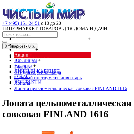
+7 (495) 151-24-51
с 10 до 20
ГИПЕРМАРКЕТ ТОВАРОВ ДЛЯ ДОМА И ДАЧИ
Cредства от насекомых и грызунов
+
Сад, огород
+
0 товар(ов) - 0 р.
Дача, дом
+
Акции
+
В корзине пусто!
Юр. лицам
+
Новости
+
Главная
ЛИЧНЫЙ КАБИНЕТ
Всё для сада и огорода
О НАС
Садовый инструмент, инвентарь
КОНТАКТЫ
Лопаты
Лопата цельнометаллическая совковая FINLAND 1616
Лопата цельнометаллическая
совковая FINLAND 1616