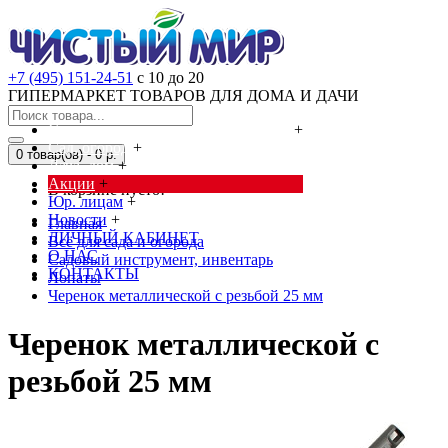
+7 (495) 151-24-51
с 10 до 20
ГИПЕРМАРКЕТ ТОВАРОВ ДЛЯ ДОМА И ДАЧИ
Cредства от насекомых и грызунов
+
Сад, огород
+
0 товар(ов) - 0 р.
Дача, дом
+
Акции
+
В корзине пусто!
Юр. лицам
+
Новости
+
Главная
ЛИЧНЫЙ КАБИНЕТ
Всё для сада и огорода
О НАС
Садовый инструмент, инвентарь
КОНТАКТЫ
Лопаты
Черенок металлической с резьбой 25 мм
Черенок металлической с
резьбой 25 мм