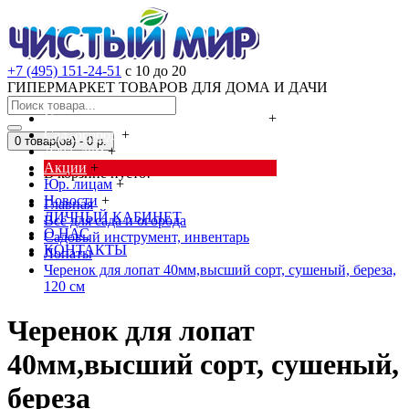
+7 (495) 151-24-51
с 10 до 20
ГИПЕРМАРКЕТ ТОВАРОВ ДЛЯ ДОМА И ДАЧИ
Cредства от насекомых и грызунов
+
Сад, огород
+
0 товар(ов) - 0 р.
Дача, дом
+
Акции
+
В корзине пусто!
Юр. лицам
+
Новости
+
Главная
ЛИЧНЫЙ КАБИНЕТ
Всё для сада и огорода
О НАС
Садовый инструмент, инвентарь
КОНТАКТЫ
Лопаты
Черенок для лопат 40мм,высший сорт, сушеный, береза,
120 см
Черенок для лопат
40мм,высший сорт, сушеный,
береза