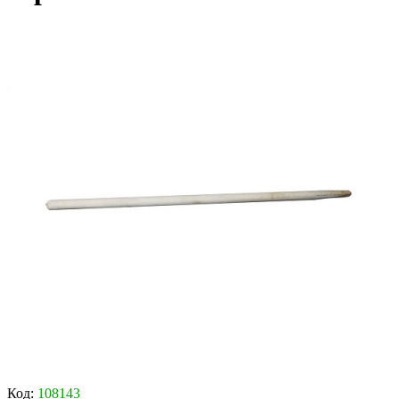
Код:
108143