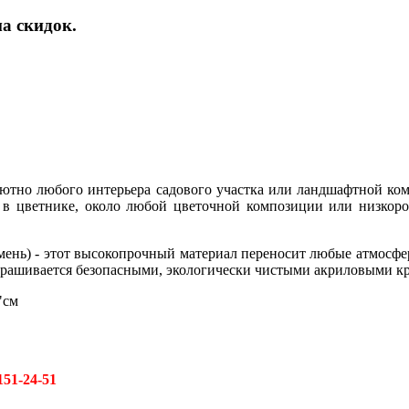
а скидок.
лютно любого интерьера садового участка или ландшафтной ком
, в цветнике, около любой цветочной композиции или низкор
мень) - этот высокопрочный материал переносит любые атмосферн
крашивается безопасными, экологически чистыми акриловыми к
"см
151-24-51