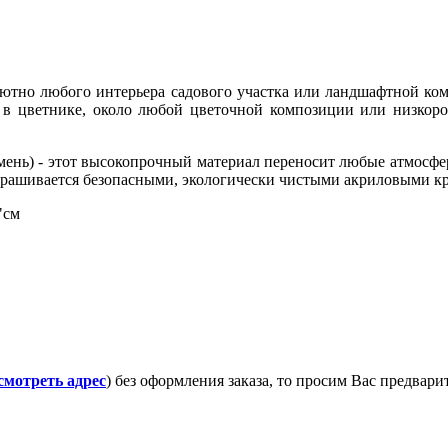
лютно любого интерьера садового участка или ландшафтной ком
, в цветнике, около любой цветочной композиции или низкор
мень) - этот высокопрочный материал переносит любые атмосферн
крашивается безопасными, экологически чистыми акриловыми к
"см
смотреть адрес
) без оформления заказа, то просим Вас предвар