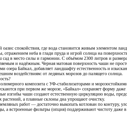
оазис спокойствия, где вода становится живым элементом лан
, отражением неба в глади пруда и игрой солнца на поверхност
 сад в место силы и гармонии. С объёмом 2300 литров и размера
ляемым и надёжным. Черная матовая поверхность чаши не просто
ми озера Байкал, добавляет ландшафту естественность и изыскан
нешним воздействиям: от ледяных морозов до палящего солнца.
ость?
олимерного композита с УФ-стабилизаторами и морозостойкими
скаются при первом же морозе, «Байкал» сохраняет форму даже 
ые изгибы чаши создают естественную циркуляцию воды, предот
х растений, а плавные склоны дна упрощают очистку.
 земляных работ — достаточно выкопать котлован по контуру, ул
ды, а встроенные фильтры (опция) поддерживают чистоту даже в