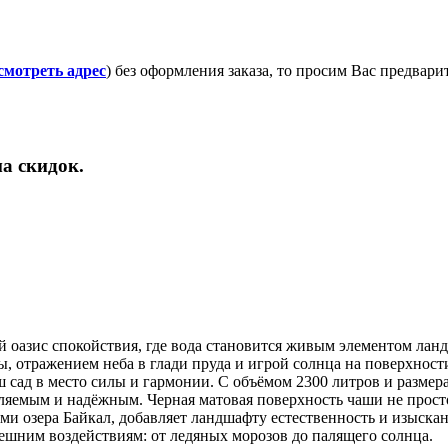
смотреть адрес
) без оформления заказа, то просим Вас предвар
а скидок.
оазис спокойствия, где вода становится живым элементом лан
, отражением неба в глади пруда и игрой солнца на поверхност
 сад в место силы и гармонии. С объёмом 2300 литров и размера
ляемым и надёжным. Черная матовая поверхность чаши не просто
ми озера Байкал, добавляет ландшафту естественность и изыскан
нешним воздействиям: от ледяных морозов до палящего солнца.