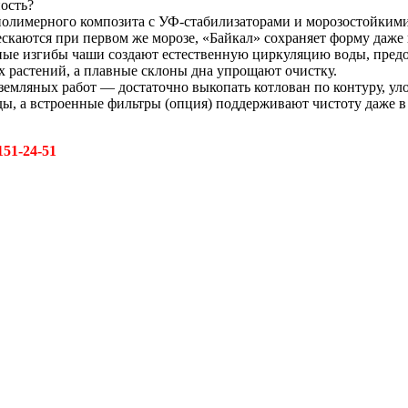
ость?
олимерного композита с УФ-стабилизаторами и морозостойкими
скаются при первом же морозе, «Байкал» сохраняет форму даже 
ые изгибы чаши создают естественную циркуляцию воды, предот
х растений, а плавные склоны дна упрощают очистку.
 земляных работ — достаточно выкопать котлован по контуру, ул
ды, а встроенные фильтры (опция) поддерживают чистоту даже в
151-24-51