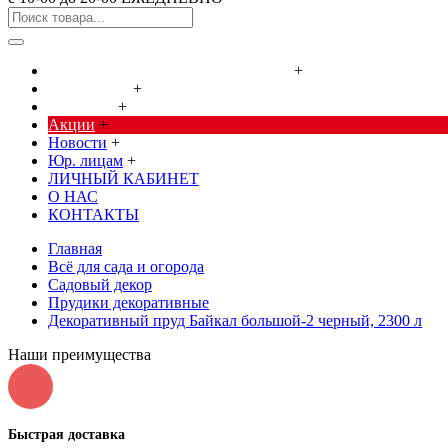
Cредства от насекомых и грызунов
+
Сад, огород
+
Дача, дом
+
Акции
+
Новости
+
Юр. лицам
+
ЛИЧНЫЙ КАБИНЕТ
О НАС
КОНТАКТЫ
Главная
Всё для сада и огорода
Садовый декор
Прудики декоративные
Декоративный пруд Байкал большой-2 черный, 2300 л
Наши преимущества
Быстрая доставка