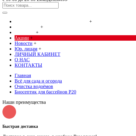
Cредства от насекомых и грызунов
+
Сад, огород
+
Дача, дом
+
Акции
+
Новости
+
Юр. лицам
+
ЛИЧНЫЙ КАБИНЕТ
О НАС
КОНТАКТЫ
Главная
Всё для сада и огорода
Очистка водоёмов
Биосептик для бассейнов Р20
Наши преимущества
Быстрая доставка