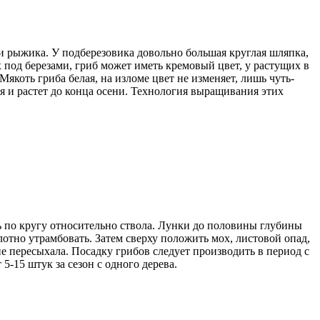
 и рыжика. У подберезовика довольно большая круглая шляпка,
х под березами, гриб может иметь кремовый цвет, у растущих в
якоть гриба белая, на изломе цвет не изменяет, лишь чуть-
ая и растет до конца осени. Технология выращивания этих
ть по кругу относительно ствола. Лунки до половины глубины
лотно утрамбовать. Затем сверху положить мох, листовой опад,
е пересыхала. Посадку грибов следует производить в период с
5-15 штук за сезон с одного дерева.