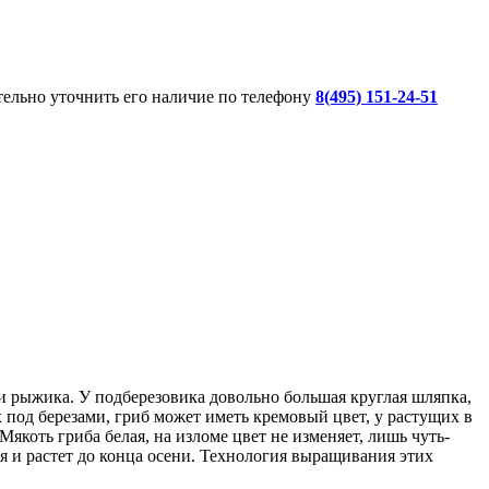
ительно уточнить его наличие по телефону
8(495) 151-24-51
 и рыжика. У подберезовика довольно большая круглая шляпка,
х под березами, гриб может иметь кремовый цвет, у растущих в
якоть гриба белая, на изломе цвет не изменяет, лишь чуть-
ая и растет до конца осени. Технология выращивания этих