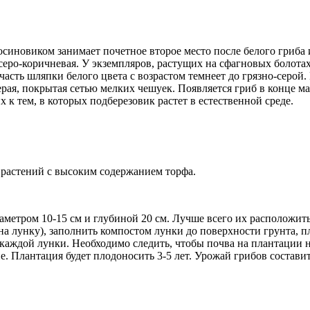
осиновиком занимает почетное второе место после белого гриба
и серо-коричневая. У экземпляров, растущих на сфагновых болота
сть шляпки белого цвета с возрастом темнеет до грязно-серой. М
ерая, покрытая сетью мелких чешуек. Появляется гриб в конце м
 к тем, в которых подберезовик растет в естественной среде.
 растений с высоким содержанием торфа.
иаметром 10-15 см и глубиной 20 см. Лучше всего их расположи
на лунку), заполнить компостом лунки до поверхности грунта, п
каждой лунки. Необходимо следить, чтобы почва на плантации н
. Плантация будет плодоносить 3-5 лет. Урожай грибов составит 