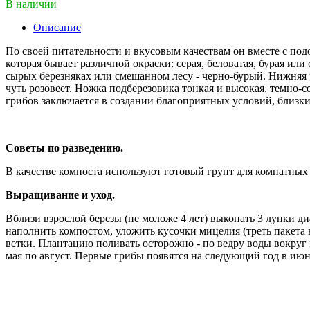
В наличии
Описание
По своей питательности и вкусовым качествам он вместе с под
которая бывает различной окраски: серая, беловатая, бурая ил
сырых березняках или смешанном лесу - черно-бурый. Нижняя ча
чуть розовеет. Ножка подберезовика тонкая и высокая, темно-с
грибов заключается в создании благоприятных условий, близких
Советы по разведению.
В качестве компоста используют готовый грунт для комнатных
Выращивание и уход.
Вблизи взрослой березы (не моложе 4 лет) выкопать 3 лунки д
наполнить компостом, уложить кусочки мицелия (треть пакета 
ветки. Плантацию поливать осторожно - по ведру воды вокруг 
мая по август. Первые грибы появятся на следующий год в июне