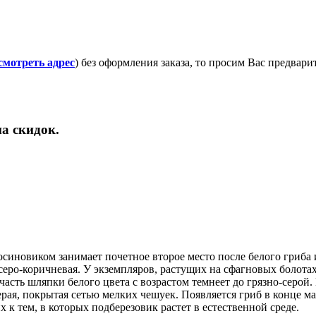
смотреть адрес
) без оформления заказа, то просим Вас предвар
а скидок.
осиновиком занимает почетное второе место после белого гриба
и серо-коричневая. У экземпляров, растущих на сфагновых болота
сть шляпки белого цвета с возрастом темнеет до грязно-серой. М
ерая, покрытая сетью мелких чешуек. Появляется гриб в конце м
 к тем, в которых подберезовик растет в естественной среде.