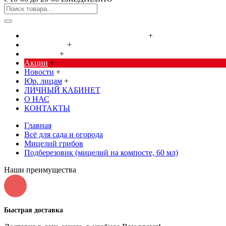
Cредства от насекомых и грызунов
+
Сад, огород
+
Дача, дом
+
Акции
+
Новости
+
Юр. лицам
+
ЛИЧНЫЙ КАБИНЕТ
О НАС
КОНТАКТЫ
Главная
Всё для сада и огорода
Мицелий грибов
Подберезовик (мицелий на компосте, 60 мл)
Наши преимущества
Быстрая доставка