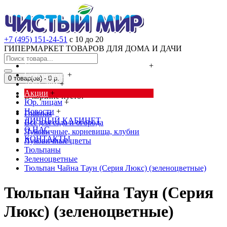
+7 (495) 151-24-51
с 10 до 20
ГИПЕРМАРКЕТ ТОВАРОВ ДЛЯ ДОМА И ДАЧИ
Cредства от насекомых и грызунов
+
Сад, огород
+
0 товар(ов) - 0 р.
Дача, дом
+
Акции
+
В корзине пусто!
Юр. лицам
+
Новости
+
Главная
ЛИЧНЫЙ КАБИНЕТ
Всё для сада и огорода
О НАС
Луковичные, корневища, клубни
КОНТАКТЫ
Луковичные цветы
Тюльпаны
Зеленоцветные
Тюльпан Чайна Таун (Серия Люкс) (зеленоцветные)
Тюльпан Чайна Таун (Серия
Люкс) (зеленоцветные)