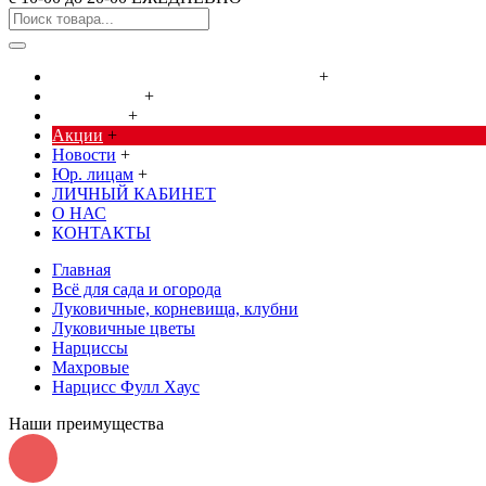
Cредства от насекомых и грызунов
+
Сад, огород
+
Дача, дом
+
Акции
+
Новости
+
Юр. лицам
+
ЛИЧНЫЙ КАБИНЕТ
О НАС
КОНТАКТЫ
Главная
Всё для сада и огорода
Луковичные, корневища, клубни
Луковичные цветы
Нарциссы
Махровые
Нарцисс Фулл Хаус
Наши преимущества