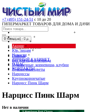
+7 (495) 151-24-51
с 10 до 20
ГИПЕРМАРКЕТ ТОВАРОВ ДЛЯ ДОМА И ДАЧИ
Cредства от насекомых и грызунов
+
Сад, огород
+
0 товар(ов) - 0 р.
Дача, дом
+
Акции
+
В корзине пусто!
Юр. лицам
+
Новости
+
Главная
ЛИЧНЫЙ КАБИНЕТ
Всё для сада и огорода
О НАС
Луковичные, корневища, клубни
КОНТАКТЫ
Луковичные цветы
Нарциссы
Крупнокорончатые
Нарцисс Пинк Шарм
Нарцисс Пинк Шарм
Нет в наличии