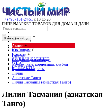
+7 (495) 151-24-51
с 10 до 20
ГИПЕРМАРКЕТ ТОВАРОВ ДЛЯ ДОМА И ДАЧИ
Cредства от насекомых и грызунов
+
Сад, огород
+
0 товар(ов) - 0 р.
Дача, дом
+
Акции
+
В корзине пусто!
Юр. лицам
+
Новости
+
Главная
ЛИЧНЫЙ КАБИНЕТ
Всё для сада и огорода
О НАС
Луковичные, корневища, клубни
КОНТАКТЫ
Луковичные цветы
Лилии
Азиатские Танго
Лилия Тасмания (азиасткая Танго)
Лилия Тасмания (азиатская
Танго)