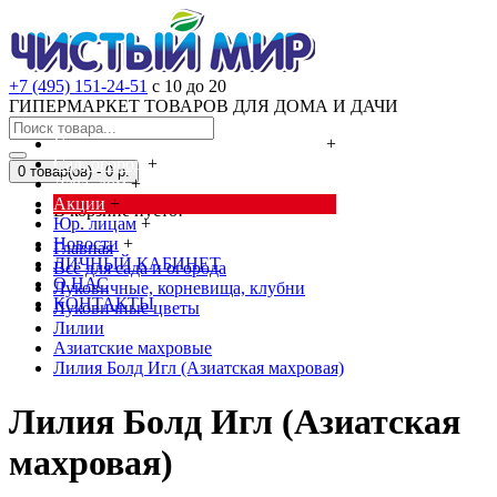
+7 (495) 151-24-51
с 10 до 20
ГИПЕРМАРКЕТ ТОВАРОВ ДЛЯ ДОМА И ДАЧИ
Cредства от насекомых и грызунов
+
Сад, огород
+
0 товар(ов) - 0 р.
Дача, дом
+
Акции
+
В корзине пусто!
Юр. лицам
+
Новости
+
Главная
ЛИЧНЫЙ КАБИНЕТ
Всё для сада и огорода
О НАС
Луковичные, корневища, клубни
КОНТАКТЫ
Луковичные цветы
Лилии
Азиатские махровые
Лилия Болд Игл (Азиатская махровая)
Лилия Болд Игл (Азиатская
махровая)