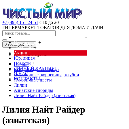
+7 (495) 151-24-51
с 10 до 20
ГИПЕРМАРКЕТ ТОВАРОВ ДЛЯ ДОМА И ДАЧИ
Cредства от насекомых и грызунов
+
Сад, огород
+
0 товар(ов) - 0 р.
Дача, дом
+
Акции
+
В корзине пусто!
Юр. лицам
+
Новости
+
Главная
ЛИЧНЫЙ КАБИНЕТ
Всё для сада и огорода
О НАС
Луковичные, корневища, клубни
КОНТАКТЫ
Луковичные цветы
Лилии
Азиатские гибриды
Лилия Найт Райдер (азиатская)
Лилия Найт Райдер
(азиатская)