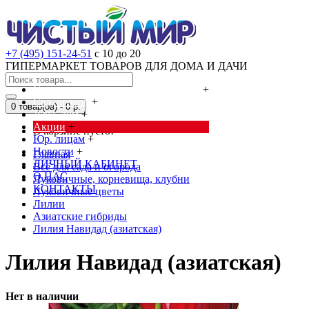
+7 (495) 151-24-51
с 10 до 20
ГИПЕРМАРКЕТ ТОВАРОВ ДЛЯ ДОМА И ДАЧИ
Cредства от насекомых и грызунов
+
Сад, огород
+
0 товар(ов) - 0 р.
Дача, дом
+
Акции
+
В корзине пусто!
Юр. лицам
+
Новости
+
Главная
ЛИЧНЫЙ КАБИНЕТ
Всё для сада и огорода
О НАС
Луковичные, корневища, клубни
КОНТАКТЫ
Луковичные цветы
Лилии
Азиатские гибриды
Лилия Навидад (азиатская)
Лилия Навидад (азиатская)
Нет в наличии