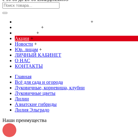
Cредства от насекомых и грызунов
+
Сад, огород
+
Дача, дом
+
Акции
+
Новости
+
Юр. лицам
+
ЛИЧНЫЙ КАБИНЕТ
О НАС
КОНТАКТЫ
Главная
Всё для сада и огорода
Луковичные, корневища, клубни
Луковичные цветы
Лилии
Азиатские гибриды
Лилия Эльградо
Наши преимущества