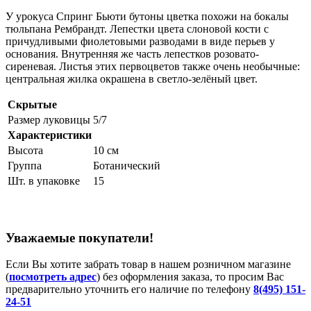
У урокуса Спринг Бьюти бутоны цветка похожи на бокалы
тюльпана Рембрандт. Лепестки цвета слоновой кости с
причудливыми фиолетовыми разводами в виде перьев у
основания. Внутренняя же часть лепестков розовато-
сиреневая. Листья этих первоцветов также очень необычные:
центральная жилка окрашена в светло-зелёный цвет.
Скрытые
Размер луковицы
5/7
Характеристики
Высота
10 см
Группа
Ботанический
Шт. в упаковке
15
Уважаемые покупатели!
Если Вы хотите забрать товар в нашем розничном магазине
(
посмотреть адрес
) без оформления заказа, то просим Вас
предварительно уточнить его наличие по телефону
8(495) 151-
24-51