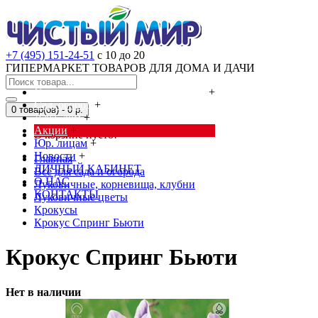
+7 (495) 151-24-51
с 10 до 20
ГИПЕРМАРКЕТ ТОВАРОВ ДЛЯ ДОМА И ДАЧИ
Cредства от насекомых и грызунов
+
Сад, огород
+
0 товар(ов) - 0 р.
Дача, дом
+
Акции
+
В корзине пусто!
Юр. лицам
+
Новости
+
Главная
ЛИЧНЫЙ КАБИНЕТ
Всё для сада и огорода
О НАС
Луковичные, корневища, клубни
КОНТАКТЫ
Луковичные цветы
Крокусы
Крокус Спринг Бьюти
Крокус Спринг Бьюти
Нет в наличии