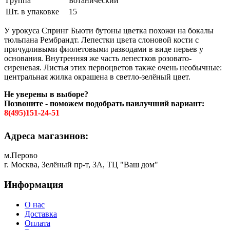
Группа
Ботанический
Шт. в упаковке
15
У урокуса Спринг Бьюти бутоны цветка похожи на бокалы
тюльпана Рембрандт. Лепестки цвета слоновой кости с
причудливыми фиолетовыми разводами в виде перьев у
основания. Внутренняя же часть лепестков розовато-
сиреневая. Листья этих первоцветов также очень необычные:
центральная жилка окрашена в светло-зелёный цвет.
Не уверены в выборе?
Позвоните - поможем подобрать наилучший вариант:
8(495)151-24-51
Адреса магазинов:
м.Перово
г. Москва, Зелёный пр-т, 3А, ТЦ "Ваш дом"
Информация
О нас
Доставка
Оплата