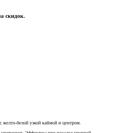
а скидок.
с желто-белой узкой каймой и центром.
 цветников. Эффектны при посадке группой.