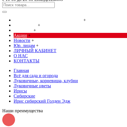
Cредства от насекомых и грызунов
+
Сад, огород
+
Дача, дом
+
Акции
+
Новости
+
Юр. лицам
+
ЛИЧНЫЙ КАБИНЕТ
О НАС
КОНТАКТЫ
Главная
Всё для сада и огорода
Луковичные, корневища, клубни
Луковичные цветы
Ирисы
Сибирские
Ирис сибирский Голден Эдж
Наши преимущества