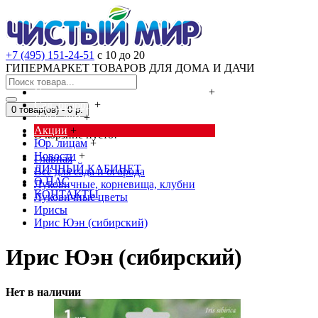
+7 (495) 151-24-51
с 10 до 20
ГИПЕРМАРКЕТ ТОВАРОВ ДЛЯ ДОМА И ДАЧИ
Cредства от насекомых и грызунов
+
Сад, огород
+
0 товар(ов) - 0 р.
Дача, дом
+
Акции
+
В корзине пусто!
Юр. лицам
+
Новости
+
Главная
ЛИЧНЫЙ КАБИНЕТ
Всё для сада и огорода
О НАС
Луковичные, корневища, клубни
КОНТАКТЫ
Луковичные цветы
Ирисы
Ирис Юэн (сибирский)
Ирис Юэн (сибирский)
Нет в наличии