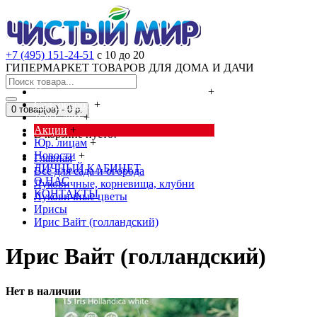
+7 (495) 151-24-51
с 10 до 20
ГИПЕРМАРКЕТ ТОВАРОВ ДЛЯ ДОМА И ДАЧИ
Cредства от насекомых и грызунов
+
Сад, огород
+
0 товар(ов) - 0 р.
Дача, дом
+
Акции
+
В корзине пусто!
Юр. лицам
+
Новости
+
Главная
ЛИЧНЫЙ КАБИНЕТ
Всё для сада и огорода
О НАС
Луковичные, корневища, клубни
КОНТАКТЫ
Луковичные цветы
Ирисы
Ирис Вайт (голландский)
Ирис Вайт (голландский)
Нет в наличии