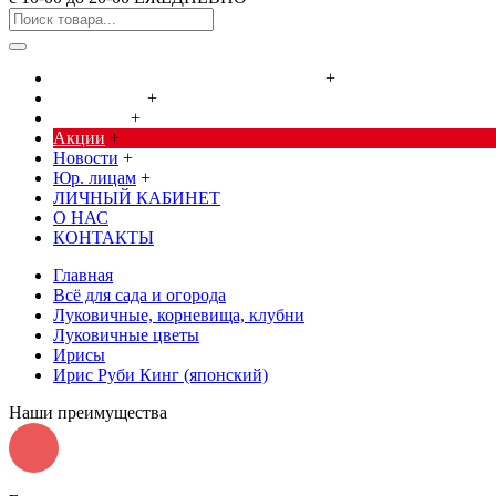
Cредства от насекомых и грызунов
+
Сад, огород
+
Дача, дом
+
Акции
+
Новости
+
Юр. лицам
+
ЛИЧНЫЙ КАБИНЕТ
О НАС
КОНТАКТЫ
Главная
Всё для сада и огорода
Луковичные, корневища, клубни
Луковичные цветы
Ирисы
Ирис Руби Кинг (японский)
Наши преимущества