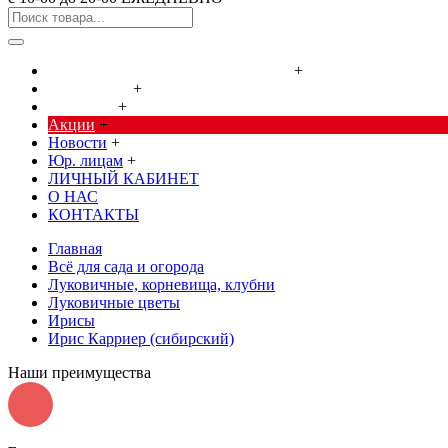
Cредства от насекомых и грызунов
+
Сад, огород
+
Дача, дом
+
Акции
+
Новости
+
Юр. лицам
+
ЛИЧНЫЙ КАБИНЕТ
О НАС
КОНТАКТЫ
Главная
Всё для сада и огорода
Луковичные, корневища, клубни
Луковичные цветы
Ирисы
Ирис Карриер (сибирский)
Наши преимущества