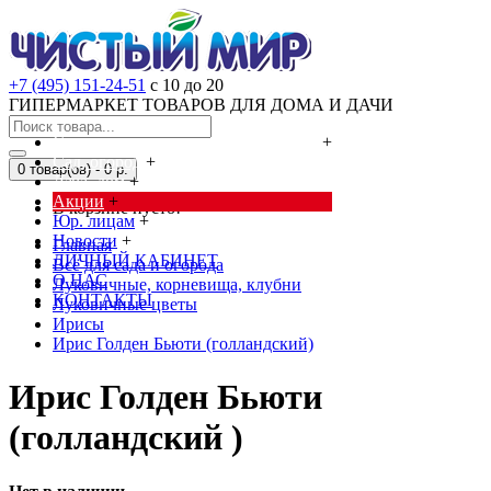
+7 (495) 151-24-51
с 10 до 20
ГИПЕРМАРКЕТ ТОВАРОВ ДЛЯ ДОМА И ДАЧИ
Cредства от насекомых и грызунов
+
Сад, огород
+
0 товар(ов) - 0 р.
Дача, дом
+
Акции
+
В корзине пусто!
Юр. лицам
+
Новости
+
Главная
ЛИЧНЫЙ КАБИНЕТ
Всё для сада и огорода
О НАС
Луковичные, корневища, клубни
КОНТАКТЫ
Луковичные цветы
Ирисы
Ирис Голден Бьюти (голландский)
Ирис Голден Бьюти
(голландский )