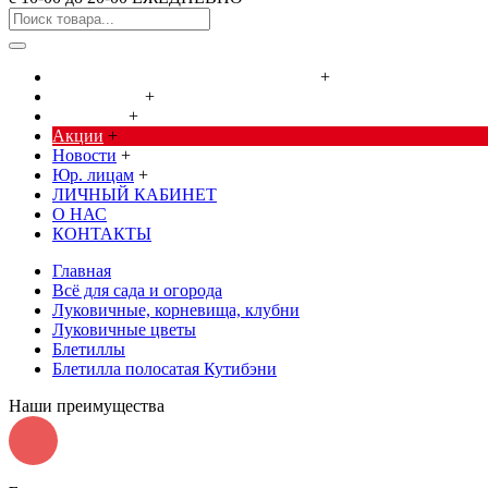
Cредства от насекомых и грызунов
+
Сад, огород
+
Дача, дом
+
Акции
+
Новости
+
Юр. лицам
+
ЛИЧНЫЙ КАБИНЕТ
О НАС
КОНТАКТЫ
Главная
Всё для сада и огорода
Луковичные, корневища, клубни
Луковичные цветы
Блетиллы
Блетилла полосатая Кутибэни
Наши преимущества