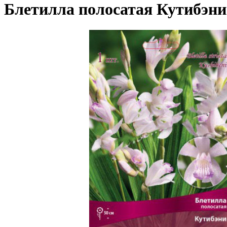
Блетилла полосатая Кутибэни