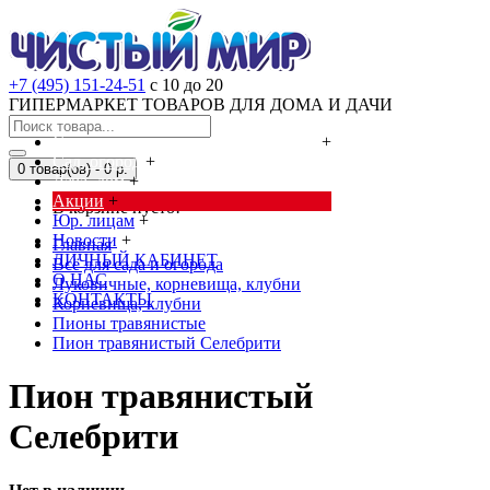
+7 (495) 151-24-51
с 10 до 20
ГИПЕРМАРКЕТ ТОВАРОВ ДЛЯ ДОМА И ДАЧИ
Cредства от насекомых и грызунов
+
Сад, огород
+
0 товар(ов) - 0 р.
Дача, дом
+
Акции
+
В корзине пусто!
Юр. лицам
+
Новости
+
Главная
ЛИЧНЫЙ КАБИНЕТ
Всё для сада и огорода
О НАС
Луковичные, корневища, клубни
КОНТАКТЫ
Корневища, клубни
Пионы травянистые
Пион травянистый Селебрити
Пион травянистый
Селебрити