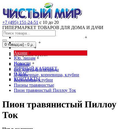
+7 (495) 151-24-51
с 10 до 20
ГИПЕРМАРКЕТ ТОВАРОВ ДЛЯ ДОМА И ДАЧИ
Cредства от насекомых и грызунов
+
Сад, огород
+
0 товар(ов) - 0 р.
Дача, дом
+
Акции
+
В корзине пусто!
Юр. лицам
+
Новости
+
Главная
ЛИЧНЫЙ КАБИНЕТ
Всё для сада и огорода
О НАС
Луковичные, корневища, клубни
КОНТАКТЫ
Корневища, клубни
Пионы травянистые
Пион травянистый Пиллоу Ток
Пион травянистый Пиллоу
Ток