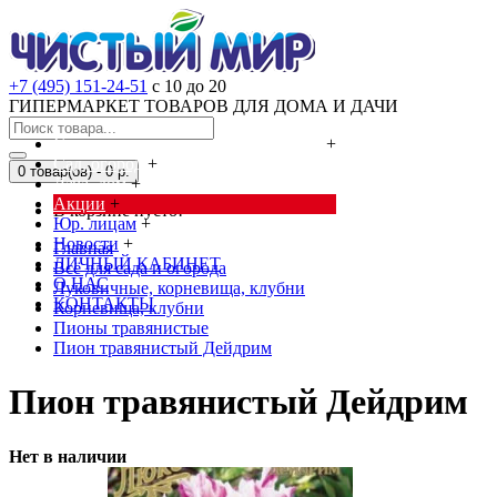
+7 (495) 151-24-51
с 10 до 20
ГИПЕРМАРКЕТ ТОВАРОВ ДЛЯ ДОМА И ДАЧИ
Cредства от насекомых и грызунов
+
Сад, огород
+
0 товар(ов) - 0 р.
Дача, дом
+
Акции
+
В корзине пусто!
Юр. лицам
+
Новости
+
Главная
ЛИЧНЫЙ КАБИНЕТ
Всё для сада и огорода
О НАС
Луковичные, корневища, клубни
КОНТАКТЫ
Корневища, клубни
Пионы травянистые
Пион травянистый Дейдрим
Пион травянистый Дейдрим
Нет в наличии