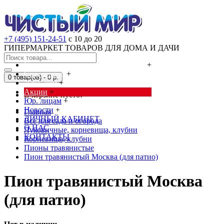
+7 (495) 151-24-51
с 10 до 20
ГИПЕРМАРКЕТ ТОВАРОВ ДЛЯ ДОМА И ДАЧИ
Cредства от насекомых и грызунов
+
Сад, огород
+
0 товар(ов) - 0 р.
Дача, дом
+
Акции
+
В корзине пусто!
Юр. лицам
+
Новости
+
Главная
ЛИЧНЫЙ КАБИНЕТ
Всё для сада и огорода
О НАС
Луковичные, корневища, клубни
КОНТАКТЫ
Корневища, клубни
Пионы травянистые
Пион травянистый Москва (для патио)
Пион травянистый Москва
(для патио)