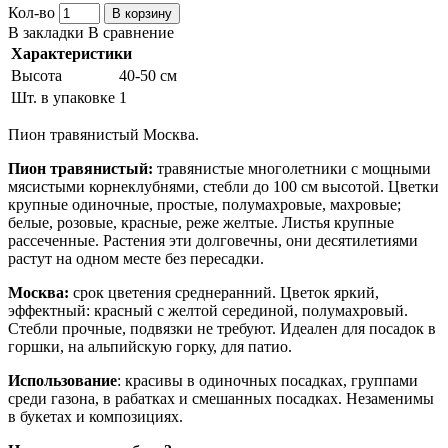
Кол-во
В корзину
В закладки
В сравнение
Характеристики
Высота
40-50 см
Шт. в упаковке
1
Пион травянистый Москва.
Пион травянистый:
травянистые многолетники с мощными
мясистыми корнеклубнями, стебли до 100 см высотой. Цветки
крупные одиночные, простые, полумахровые, махровые;
белые, розовые, красные, реже желтые. Листья крупные
рассеченные. Растения эти долговечны, они десятилетиями
растут на одном месте без пересадки.
Москва:
срок цветения среднеранний. Цветок яркий,
эффектный: красный с желтой серединой, полумахровый.
Стебли прочные, подвязки не требуют. Идеален для посадок в
горшки, на альпийскую горку, для патио.
Использование
: красивы в одиночных посадках, группами
среди газона, в рабатках и смешанных посадках. Незаменимы
в букетах и композициях.