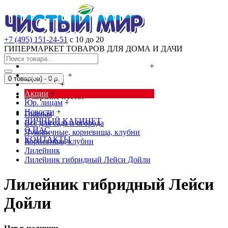
+7 (495) 151-24-51
с 10 до 20
ГИПЕРМАРКЕТ ТОВАРОВ ДЛЯ ДОМА И ДАЧИ
Cредства от насекомых и грызунов
+
Сад, огород
+
0 товар(ов) - 0 р.
Дача, дом
+
Акции
+
В корзине пусто!
Юр. лицам
+
Новости
+
Главная
ЛИЧНЫЙ КАБИНЕТ
Всё для сада и огорода
О НАС
Луковичные, корневища, клубни
КОНТАКТЫ
Корневища, клубни
Лилейник
Лилейник гибридный Лейси Дойли
Лилейник гибридный Лейси
Дойли