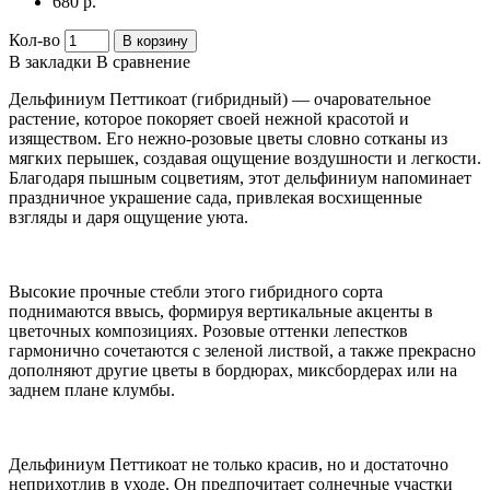
680 р.
Кол-во
В корзину
В закладки
В сравнение
Дельфиниум Петтикоат (гибридный) — очаровательное
растение, которое покоряет своей нежной красотой и
изяществом. Его нежно-розовые цветы словно сотканы из
мягких перышек, создавая ощущение воздушности и легкости.
Благодаря пышным соцветиям, этот дельфиниум напоминает
праздничное украшение сада, привлекая восхищенные
взгляды и даря ощущение уюта.
Высокие прочные стебли этого гибридного сорта
поднимаются ввысь, формируя вертикальные акценты в
цветочных композициях. Розовые оттенки лепестков
гармонично сочетаются с зеленой листвой, а также прекрасно
дополняют другие цветы в бордюрах, миксбордерах или на
заднем плане клумбы.
Дельфиниум Петтикоат не только красив, но и достаточно
неприхотлив в уходе. Он предпочитает солнечные участки