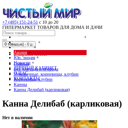
+7 (495) 151-24-51
с 10 до 20
ГИПЕРМАРКЕТ ТОВАРОВ ДЛЯ ДОМА И ДАЧИ
Cредства от насекомых и грызунов
+
Сад, огород
+
0 товар(ов) - 0 р.
Дача, дом
+
Акции
+
В корзине пусто!
Юр. лицам
+
Новости
+
Главная
ЛИЧНЫЙ КАБИНЕТ
Всё для сада и огорода
О НАС
Луковичные, корневища, клубни
КОНТАКТЫ
Корневища, клубни
Канны
Канна Делибаб (карликовая)
Канна Делибаб (карликовая)
Нет в наличии