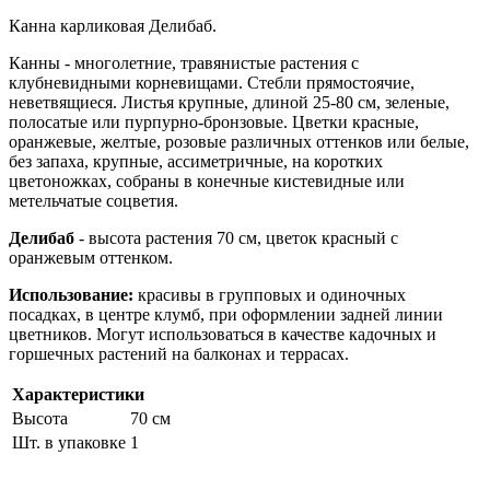
Канна карликовая Делибаб.
Канны - многолетние, травянистые растения с
клубневидными корневищами. Стебли прямостоячие,
неветвящиеся. Листья крупные, длиной 25-80 см, зеленые,
полосатые или пурпурно-бронзовые. Цветки красные,
оранжевые, желтые, розовые различных оттенков или белые,
без запаха, крупные, ассиметричные, на коротких
цветоножках, собраны в конечные кистевидные или
метельчатые соцветия.
Делибаб
- высота растения 70 см, цветок красный с
оранжевым оттенком.
Использование:
красивы в групповых и одиночных
посадках, в центре клумб, при оформлении задней линии
цветников. Могут использоваться в качестве кадочных и
горшечных растений на балконах и террасах.
Характеристики
Высота
70 см
Шт. в упаковке
1