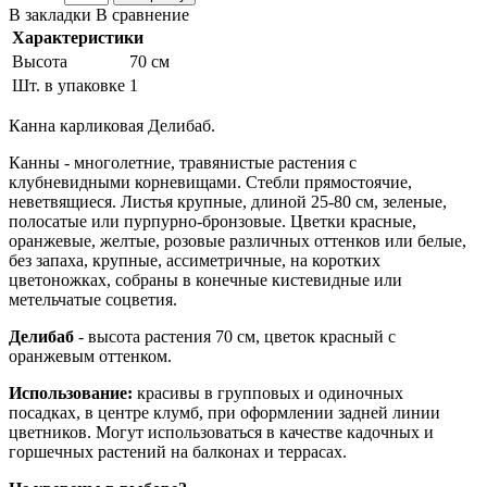
В закладки
В сравнение
Характеристики
Высота
70 см
Шт. в упаковке
1
Канна карликовая Делибаб.
Канны - многолетние, травянистые растения с
клубневидными корневищами. Стебли прямостоячие,
неветвящиеся. Листья крупные, длиной 25-80 см, зеленые,
полосатые или пурпурно-бронзовые. Цветки красные,
оранжевые, желтые, розовые различных оттенков или белые,
без запаха, крупные, ассиметричные, на коротких
цветоножках, собраны в конечные кистевидные или
метельчатые соцветия.
Делибаб
- высота растения 70 см, цветок красный с
оранжевым оттенком.
Использование:
красивы в групповых и одиночных
посадках, в центре клумб, при оформлении задней линии
цветников. Могут использоваться в качестве кадочных и
горшечных растений на балконах и террасах.