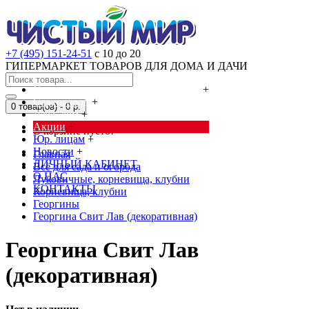
+7 (495) 151-24-51
с 10 до 20
ГИПЕРМАРКЕТ ТОВАРОВ ДЛЯ ДОМА И ДАЧИ
Cредства от насекомых и грызунов
+
Сад, огород
+
0 товар(ов) - 0 р.
Дача, дом
+
Акции
+
В корзине пусто!
Юр. лицам
+
Новости
+
Главная
ЛИЧНЫЙ КАБИНЕТ
Всё для сада и огорода
О НАС
Луковичные, корневища, клубни
КОНТАКТЫ
Корневища, клубни
Георгины
Георгина Свит Лав (декоративная)
Георгина Свит Лав
(декоративная)