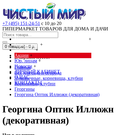
+7 (495) 151-24-51
с 10 до 20
ГИПЕРМАРКЕТ ТОВАРОВ ДЛЯ ДОМА И ДАЧИ
Cредства от насекомых и грызунов
+
Сад, огород
+
0 товар(ов) - 0 р.
Дача, дом
+
Акции
+
В корзине пусто!
Юр. лицам
+
Новости
+
Главная
ЛИЧНЫЙ КАБИНЕТ
Всё для сада и огорода
О НАС
Луковичные, корневища, клубни
КОНТАКТЫ
Корневища, клубни
Георгины
Георгина Оптик Иллюжн (декоративная)
Георгина Оптик Иллюжн
(декоративная)