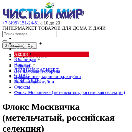
+7 (495) 151-24-51
с 10 до 20
ГИПЕРМАРКЕТ ТОВАРОВ ДЛЯ ДОМА И ДАЧИ
Cредства от насекомых и грызунов
+
Сад, огород
+
0 товар(ов) - 0 р.
Дача, дом
+
Акции
+
В корзине пусто!
Юр. лицам
+
Новости
+
Главная
ЛИЧНЫЙ КАБИНЕТ
Всё для сада и огорода
О НАС
Луковичные, корневища, клубни
КОНТАКТЫ
Корневища, клубни
Флоксы
Флокс Москвичка (метельчатый, российская селекция)
Флокс Москвичка
(метельчатый, российская
селекция)