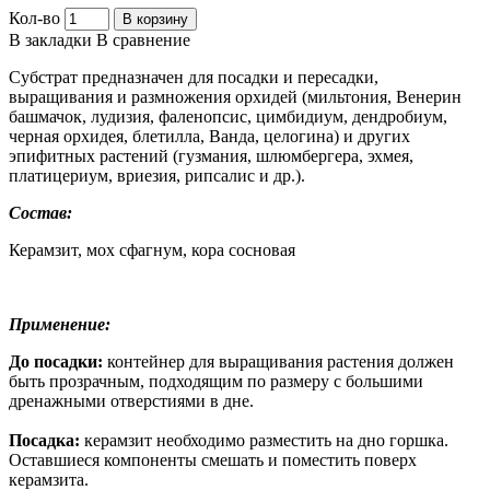
Кол-во
В корзину
В закладки
В сравнение
Субстрат предназначен для посадки и пересадки,
выращивания и размножения орхидей (мильтония, Венерин
башмачок, лудизия, фаленопсис, цимбидиум, дендробиум,
черная орхидея, блетилла, Ванда, целогина) и других
эпифитных растений (гузмания, шлюмбергера, эхмея,
платицериум, вриезия, рипсалис и др.).
Состав:
Керамзит, мох сфагнум, кора сосновая
Применение:
До посадки:
контейнер для выращивания растения должен
быть прозрачным, подходящим по размеру с большими
дренажными отверстиями в дне.
Посадка:
керамзит необходимо разместить на дно горшка.
Оставшиеся компоненты смешать и поместить поверх
керамзита.