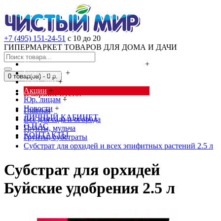
+7 (495) 151-24-51
с 10 до 20
ГИПЕРМАРКЕТ ТОВАРОВ ДЛЯ ДОМА И ДАЧИ
Cредства от насекомых и грызунов
+
Сад, огород
+
0 товар(ов) - 0 р.
Дача, дом
+
Акции
+
В корзине пусто!
Юр. лицам
+
Новости
+
Главная
ЛИЧНЫЙ КАБИНЕТ
Всё для сада и огорода
О НАС
Грунты, мульча
КОНТАКТЫ
Грунты, субстраты
Субстрат для орхидей и всех эпифитных растений 2.5 л
Субстрат для орхидей
Буйские удобрения 2.5 л