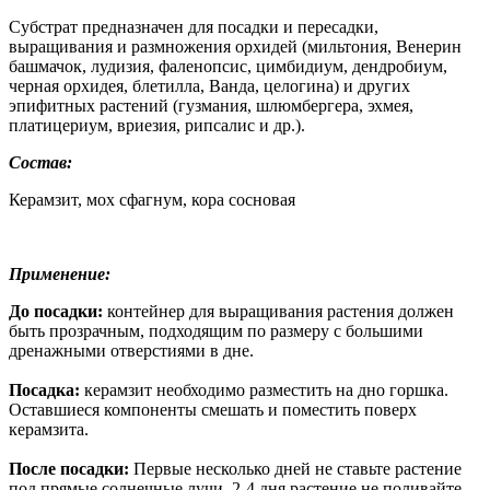
Субстрат предназначен для посадки и пересадки,
выращивания и размножения орхидей (мильтония, Венерин
башмачок, лудизия, фаленопсис, цимбидиум, дендробиум,
черная орхидея, блетилла, Ванда, целогина) и других
эпифитных растений (гузмания, шлюмбергера, эхмея,
платицериум, вриезия, рипсалис и др.).
Состав:
Керамзит, мох сфагнум, кора сосновая
Применение:
До посадки:
контейнер для выращивания растения должен
быть прозрачным, подходящим по размеру с большими
дренажными отверстиями в дне.
Посадка:
керамзит необходимо разместить на дно горшка.
Оставшиеся компоненты смешать и поместить поверх
керамзита.
После посадки:
Первые несколько дней не ставьте растение
под прямые солнечные лучи. 2-4 дня растение не поливайте.