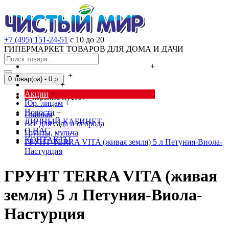
+7 (495) 151-24-51
с 10 до 20
ГИПЕРМАРКЕТ ТОВАРОВ ДЛЯ ДОМА И ДАЧИ
Cредства от насекомых и грызунов
+
Сад, огород
+
0 товар(ов) - 0 р.
Дача, дом
+
Акции
+
В корзине пусто!
Юр. лицам
+
Новости
+
Главная
ЛИЧНЫЙ КАБИНЕТ
Всё для сада и огорода
О НАС
Грунты, мульча
КОНТАКТЫ
ГРУНТ TERRA VITA (живая земля) 5 л Петуния-Виола-
Настурция
ГРУНТ TERRA VITA (живая
земля) 5 л Петуния-Виола-
Настурция