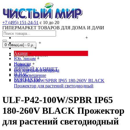
+7 (495) 151-24-51
с 10 до 20
ГИПЕРМАРКЕТ ТОВАРОВ ДЛЯ ДОМА И ДАЧИ
Cредства от насекомых и грызунов
+
Сад, огород
+
0 товар(ов) - 0 р.
Дача, дом
+
Акции
+
В корзине пусто!
Юр. лицам
+
Новости
+
Главная
ЛИЧНЫЙ КАБИНЕТ
Всё для сада и огорода
О НАС
Фитоосвещение
КОНТАКТЫ
ULF-P42-100W/SPBR IP65 180-260V BLACK
Прожектор для растений светодиодный
ULF-P42-100W/SPBR IP65
180-260V BLACK Прожектор
для растений светодиодный