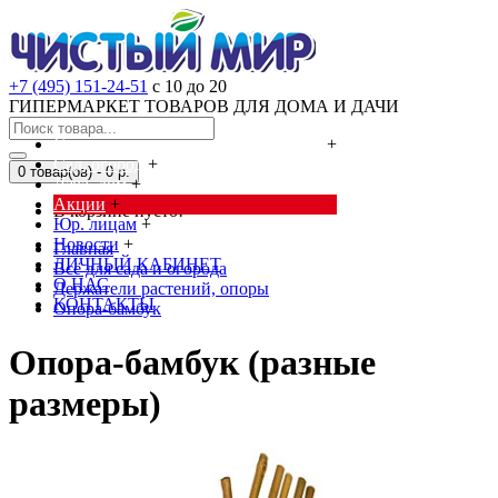
+7 (495) 151-24-51
с 10 до 20
ГИПЕРМАРКЕТ ТОВАРОВ ДЛЯ ДОМА И ДАЧИ
Cредства от насекомых и грызунов
+
Сад, огород
+
0 товар(ов) - 0 р.
Дача, дом
+
Акции
+
В корзине пусто!
Юр. лицам
+
Новости
+
Главная
ЛИЧНЫЙ КАБИНЕТ
Всё для сада и огорода
О НАС
Держатели растений, опоры
КОНТАКТЫ
Опора-бамбук
Опора-бамбук (разные
размеры)