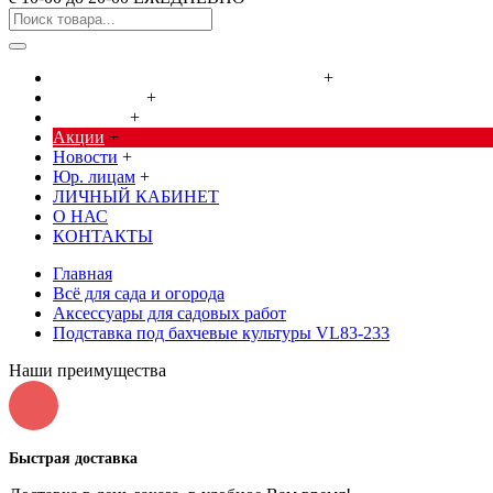
Cредства от насекомых и грызунов
+
Сад, огород
+
Дача, дом
+
Акции
+
Новости
+
Юр. лицам
+
ЛИЧНЫЙ КАБИНЕТ
О НАС
КОНТАКТЫ
Главная
Всё для сада и огорода
Аксессуары для садовых работ
Подставка под бахчевые культуры VL83-233
Наши преимущества
Быстрая доставка