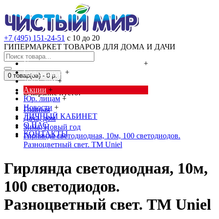
+7 (495) 151-24-51
с 10 до 20
ГИПЕРМАРКЕТ ТОВАРОВ ДЛЯ ДОМА И ДАЧИ
Cредства от насекомых и грызунов
+
Сад, огород
+
0 товар(ов) - 0 р.
Дача, дом
+
Акции
+
В корзине пусто!
Юр. лицам
+
Новости
+
Главная
ЛИЧНЫЙ КАБИНЕТ
Дача, дом
О НАС
Зима, Новый год
КОНТАКТЫ
Гирлянда светодиодная, 10м, 100 светодиодов.
Разноцветный свет. TM Uniel
Гирлянда светодиодная, 10м,
100 светодиодов.
Разноцветный свет. TM Uniel